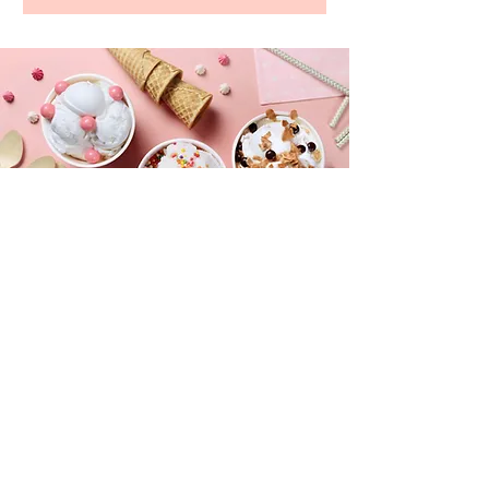
ADRESSE
Schulstraße 48
76571 Gaggenau
KONTAKT
hallo@rauchundseele.de