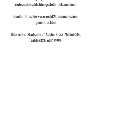
Verbraucherschlichtungsstelle teilzunehmen.
Quelle:
https://www.e-recht24.de/impressum-
generator.html
Bildrechte: Startseite // Adobe Stock
755565084
,
965138821
,
605121993